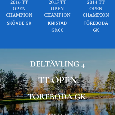
2016 TT
2015 TT
2014 TT
OPEN
OPEN
OPEN
CHAMPION
CHAMPION
CHAMPION
SKÖVDE GK
KNISTAD
TÖREBODA
G&CC
GK
DELTÄVLING 4
TT OPEN
TÖREBODA GK