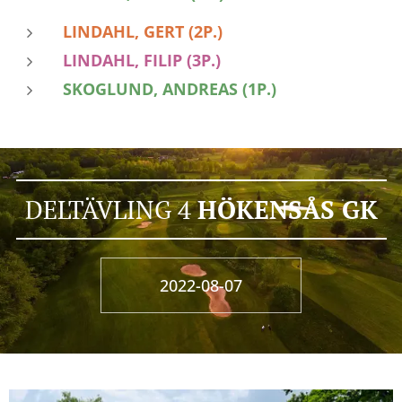
LINDAHL, GERT (2P.)
LINDAHL, FILIP (3P.)
SKOGLUND, ANDREAS (1P.)
DELTÄVLING 4
HÖKENSÅS GK
2022-08-07