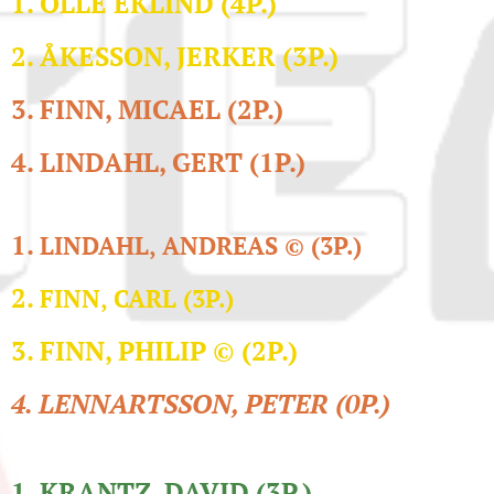
1. OLLE EKLIND (4P.)
2
.
ÅKESSON, JERKER
(3P.)
3
.
FINN, MICAEL (2P.)
4
.
LINDAHL, GERT
(1P.)
1.
LINDAHL, ANDREAS
©
(3P.)
2.
FINN, CARL
(3P.)
3.
FINN, PHILIP
©
(2P.)
4. LENNARTSSON, PETER (0P.)
1. KRANTZ, DAVID (3P.)